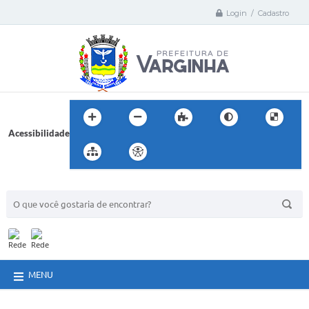
Login / Cadastro
Acessibilidade
BUSCA DO SITE:
MENU