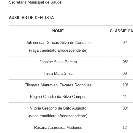
Secretaria Municipal de Saúde:
AUXILIAR DE DENTISTA
NOME
CLASSIFIC
Juliana das Graças Silva de Carvalho
02°
(vaga candidato afrodescendente)
Janaine Silvia Pereira
08°
Taisa Mara Silva
09°
Elismara Mantovani Tavares Rodrigues
10°
Regina Claudia da Silva Campos
11°
Vitoria Gregório de Brito Augusto
03°
(vaga candidato afrodescendente)
Rosana Aparecida Medeiros
12°