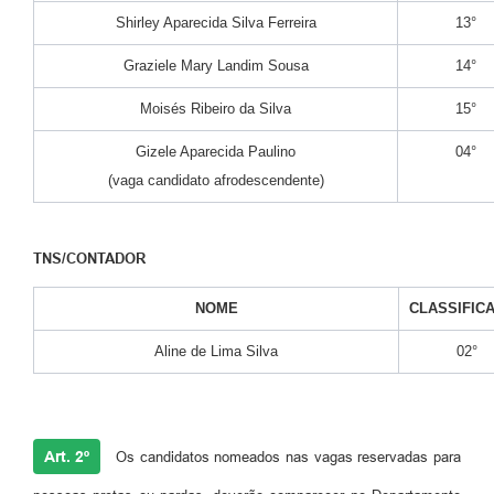
Shirley Aparecida Silva Ferreira
13°
Graziele Mary Landim Sousa
14°
Moisés Ribeiro da Silva
15°
Gizele Aparecida Paulino
04°
(vaga candidato afrodescendente)
TNS/CONTADOR
NOME
CLASSIFIC
Aline de Lima Silva
02°
Art. 2º
Os candidatos nomeados nas vagas reservadas para