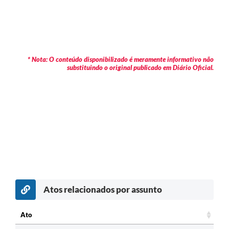
* Nota: O conteúdo disponibilizado é meramente informativo não
substituindo o original publicado em Diário Oficial.
Atos relacionados por assunto
c
Ato
Ato