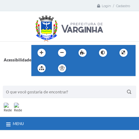
Login / Cadastro
Acessibilidade
BUSCA DO SITE:
MENU