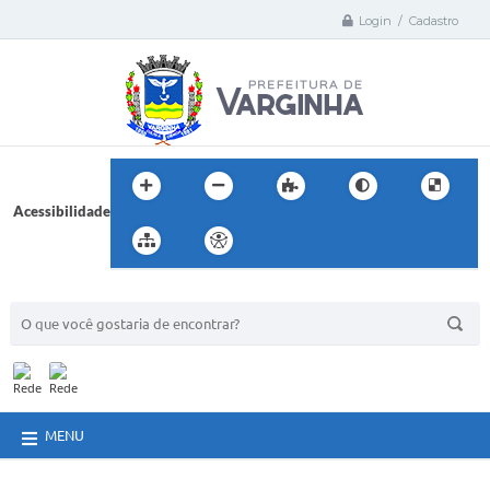
Login / Cadastro
Acessibilidade
BUSCA DO SITE:
MENU