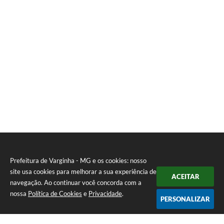
Prefeitura de Varginha - MG e os cookies: nosso
site usa cookies para melhorar a sua experiência de
ACEITAR
navegação. Ao continuar você concorda com a
nossa
Política de Cookies
e
Privacidade
.
PERSONALIZAR