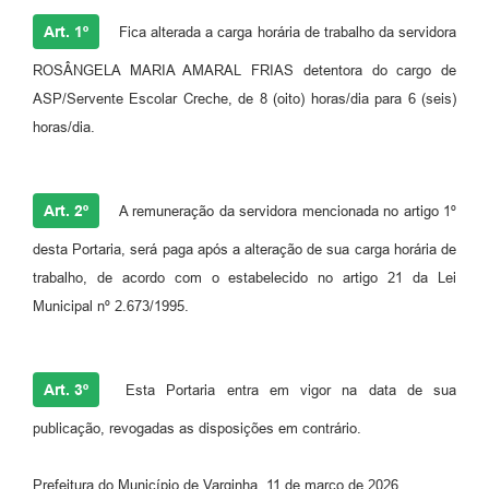
Art. 1º
Fica alterada a carga horária de trabalho da servidora
ROSÂNGELA MARIA AMARAL FRIAS detentora do cargo de
ASP/Servente Escolar Creche, de 8 (oito) horas/dia para 6 (seis)
horas/dia.
Art. 2º
A remuneração da servidora mencionada no artigo 1º
desta Portaria, será paga após a alteração de sua carga horária de
trabalho, de acordo com o estabelecido no artigo 21 da Lei
Municipal nº 2.673/1995.
Art. 3º
Esta Portaria entra em vigor na data de sua
publicação, revogadas as disposições em contrário.
Prefeitura do Município de Varginha, 11 de março de 2026.