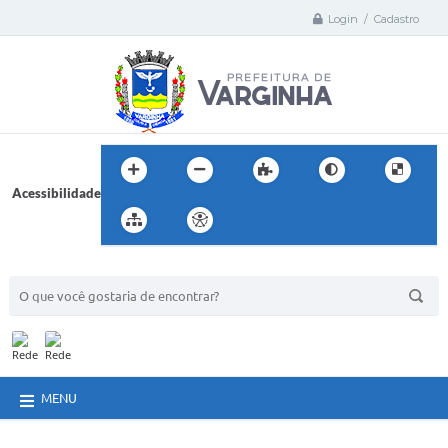
Login / Cadastro
Acessibilidade
BUSCA DO SITE:
MENU