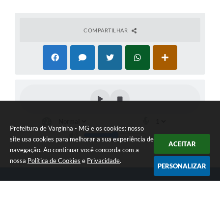
COMPARTILHAR
Prefeitura de Varginha - MG e os cookies: nosso
site usa cookies para melhorar a sua experiência de
ACEITAR
navegação. Ao continuar você concorda com a
nossa
Política de Cookies
e
Privacidade
.
PERSONALIZAR
Telefone: (35) 3690-2000
Endereço: Rua Júlio Paulo Marcellini, nº 50 | CEP: 37018-050
Atendimento de Segunda-feira a Sexta-feira das 07h30 as 17h30
CNPJ: 18.240.119/0001-05
Prefeitura de Varginha - MG