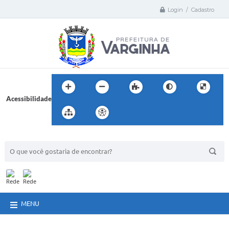
Login / Cadastro
Acessibilidade
BUSCA DO SITE:
MENU