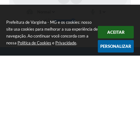
Prefeitura de Varginha - MG e os cookies: nosso
site usa cookies para melhorar a sua experiência de
ACEITAR
navegação. Ao continuar você concorda com a
nossa
Política de Cookies
e
Privacidade
.
PERSONALIZAR
Telefone: (35) 3690-2000
Endereço: Rua Júlio Paulo Marcellini, nº 50 | CEP: 37018-050
Atendimento de Segunda-feira a Sexta-feira das 07h30 as 17h30
CNPJ: 18.240.119/0001-05
Prefeitura de Varginha - MG
Versão do Sistema:
3.5.3 - 19/06/2026
Portal atualizado em:
06/08/2026 16:48
Dados Abertos
Copyright Instar - 2006-2026. Todos os direitos reservados -
Instar Tecnologia