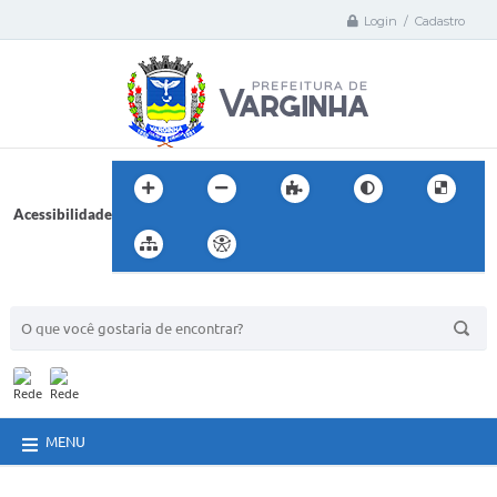
Login / Cadastro
Acessibilidade
BUSCA DO SITE:
MENU