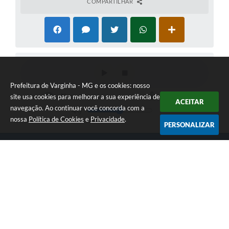
COMPARTILHAR
Prefeitura de Varginha - MG e os cookies: nosso
site usa cookies para melhorar a sua experiência de
ACEITAR
navegação. Ao continuar você concorda com a
nossa
Política de Cookies
e
Privacidade
.
PERSONALIZAR
Telefone: (35) 3690-2000
Endereço: Rua Júlio Paulo Marcellini, nº 50 | CEP: 37018-050
Atendimento de Segunda-feira a Sexta-feira das 07h30 as 17h30
CNPJ: 18.240.119/0001-05
Prefeitura de Varginha - MG
Versão do Sistema:
3.5.3 - 19/06/2026
Portal atualizado em:
07/08/2026 07:57
Dados Abertos