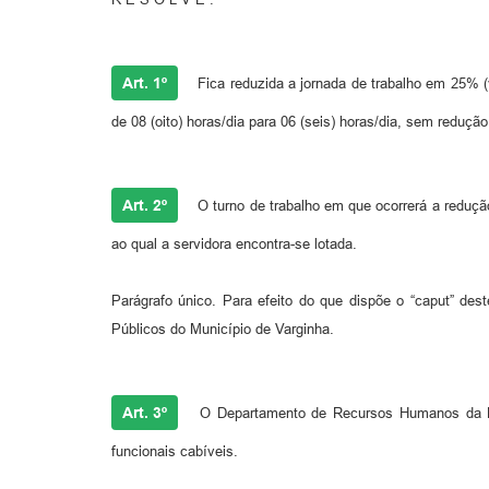
Art. 1º
Fica reduzida a jornada de trabalho em 25% 
de 08 (oito) horas/dia para 06 (seis) horas/dia, sem reduçã
Art. 2º
O turno de trabalho em que ocorrerá a redução 
ao qual a servidora encontra-se lotada.
Parágrafo único. Para efeito do que dispõe o “caput” des
Públicos do Município de Varginha.
Art. 3º
O Departamento de Recursos Humanos da Pref
funcionais cabíveis.