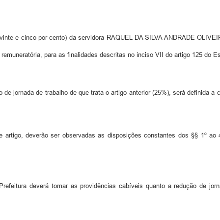
(vinte e cinco por cento) da servidora RAQUEL DA SILVA ANDRADE OLIVEIRA,
o remuneratória, para as finalidades descritas no inciso VII do artigo 125 do 
de jornada de trabalho de que trata o artigo anterior (25%), será definida a c
te artigo, deverão ser observadas as disposições constantes dos §§ 1º ao 4
eitura deverá tomar as providências cabíveis quanto a redução de jorna