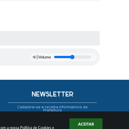
Volume
NEWSLETTER
Cadastre-se e receba informativos da
Prefeitura
ACEITAR
 com a nossa
Política de Cookies
e