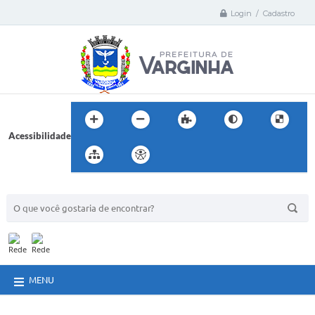
Login / Cadastro
Acessibilidade
BUSCA DO SITE:
MENU