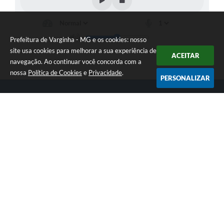
Prefeitura de Varginha - MG e os cookies: nosso
site usa cookies para melhorar a sua experiência de
ACEITAR
navegação. Ao continuar você concorda com a
nossa
Política de Cookies
e
Privacidade
.
PERSONALIZAR
Telefone: (35) 3690-2000
Endereço: Rua Júlio Paulo Marcellini, nº 50 | CEP: 37018-050
Atendimento de Segunda-feira a Sexta-feira das 07h30 as 17h30
CNPJ: 18.240.119/0001-05
Prefeitura de Varginha - MG
Versão do Sistema:
3.5.3 - 19/06/2026
Portal atualizado em:
06/08/2026 14:36
Dados Abertos
Copyright Instar - 2006-2026. Todos os direitos reservados -
Instar Tecnologia