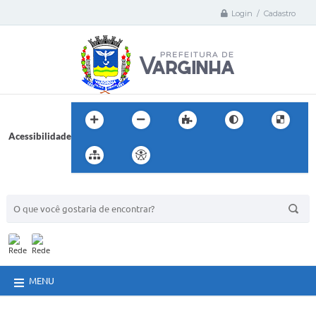
Login / Cadastro
Acessibilidade
BUSCA DO SITE:
MENU