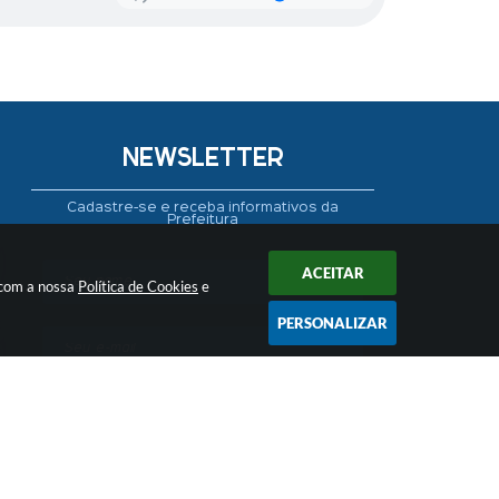
NEWSLETTER
Cadastre-se e receba informativos da
Prefeitura
ACEITAR
 com a nossa
Política de Cookies
e
PERSONALIZAR
CADASTRAR