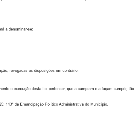
ará a denominar-se:
ação, revogadas as disposições em contrário.
mento e execução desta Lei pertencer, que a cumpram e a façam cumprir, tã
25; 143° da Emancipação Político Administrativa do Município.