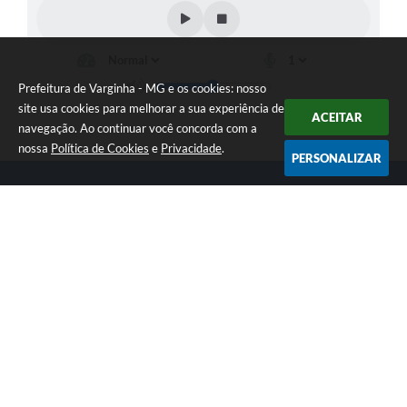
Prefeitura de Varginha - MG e os cookies: nosso
site usa cookies para melhorar a sua experiência de
ACEITAR
navegação. Ao continuar você concorda com a
nossa
Política de Cookies
e
Privacidade
.
PERSONALIZAR
Telefone: (35) 3690-2000
Endereço: Rua Júlio Paulo Marcellini, nº 50 | CEP: 37018-050
Atendimento de Segunda-feira a Sexta-feira das 07h30 as 17h30
CNPJ: 18.240.119/0001-05
Prefeitura de Varginha - MG
Versão do Sistema:
3.5.3 - 19/06/2026
Portal atualizado em:
07/08/2026 17:04
Dados Abertos
Copyright Instar - 2006-2026. Todos os direitos reservados -
Instar Tecnologia