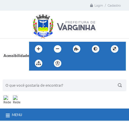
Login / Cadastro
Acessibilidade
BUSCA DO SITE:
MENU