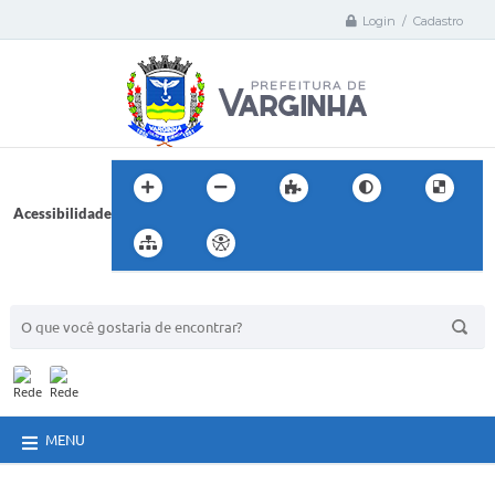
Login / Cadastro
Acessibilidade
BUSCA DO SITE:
MENU