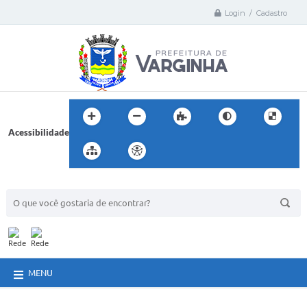
Login / Cadastro
Acessibilidade
BUSCA DO SITE:
MENU