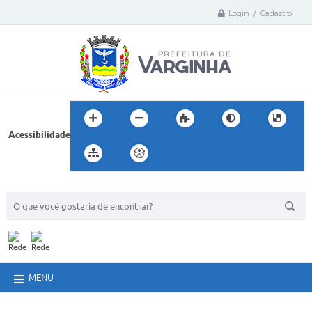
Login / Cadastro
Acessibilidade
BUSCA DO SITE:
MENU