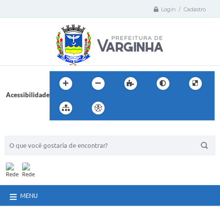
Login / Cadastro
Acessibilidade
BUSCA DO SITE:
MENU