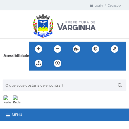
Login / Cadastro
Acessibilidade
BUSCA DO SITE:
MENU