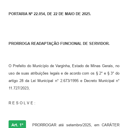
PORTARIA Nº 22.054, DE 22 DE MAIO DE 2025.
PRORROGA READAPTAÇÃO FUNCIONAL DE SERVIDOR.
O Prefeito do Município de Varginha, Estado de Minas Gerais, no
uso de suas atribuições legais e de acordo com os § 2° e § 3° do
artigo 28 da Lei Municipal n° 2.673/1995 e Decreto Municipal n°
11.727/2023,
R E S O L V E :
Art. 1º
PRORROGAR até setembro/2025, em CARÁTER