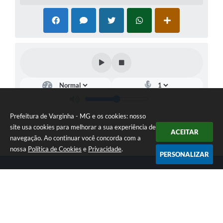
Prefeitura de Varginha - MG e os cookies: nosso
site usa cookies para melhorar a sua experiência de
ACEITAR
navegação. Ao continuar você concorda com a
nossa
Política de Cookies
e
Privacidade
.
PERSONALIZAR
Telefone: (35) 3690-2000
Endereço: Rua Júlio Paulo Marcellini, nº 50 | CEP: 37018-050
Atendimento de Segunda-feira a Sexta-feira das 07h30 as 17h30
CNPJ: 18.240.119/0001-05
Prefeitura de Varginha - MG