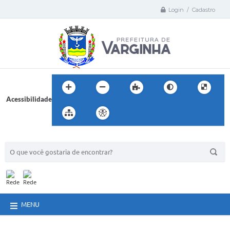
Login / Cadastro
Acessibilidade
BUSCA DO SITE:
MENU