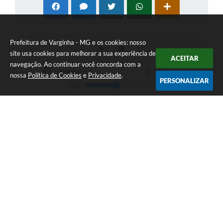
Prefeitura de Varginha - MG e os cookies: nosso
site usa cookies para melhorar a sua experiência de
ACEITAR
navegação. Ao continuar você concorda com a
nossa
Política de Cookies
e
Privacidade
.
PERSONALIZAR
Telefone: (35) 3690-2000
Endereço: Rua Júlio Paulo Marcellini, nº 50 | CEP: 37018-050
Atendimento de Segunda-feira a Sexta-feira das 07h30 as 17h30
CNPJ: 18.240.119/0001-05
Prefeitura de Varginha - MG
Versão do Sistema:
3.5.3 - 19/06/2026
Portal atualizado em:
07/08/2026 17:04
Dados Abertos