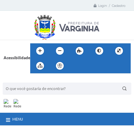
Login / Cadastro
Acessibilidade
BUSCA DO SITE:
MENU