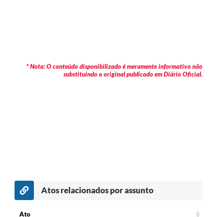
* Nota: O conteúdo disponibilizado é meramente informativo não
substituindo o original publicado em Diário Oficial.
Atos relacionados por assunto
c
Ato