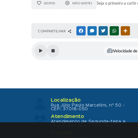
Seja o primeiro a curtir 
GOSTEI
NÃO GOSTEI
COMPARTILHAR
FACEBOOK
MESSENGER
TWITTER
WHATSAPP
OUTR
Velocidade de 
Localização
Rua Júlio Paulo Marcellini, nº 50 -
CEP: 37018-050
Atendimento
Atendimento de Segunda-feira a
Sexta-feira das 07h30 as 17h30
Contato