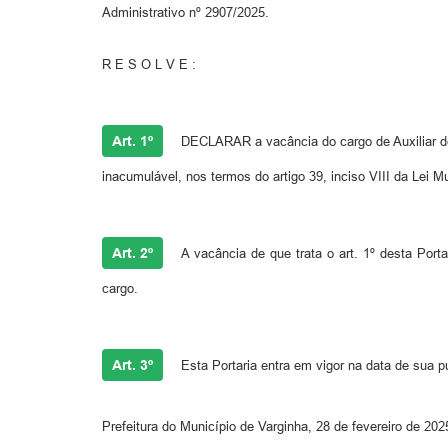
Administrativo nº 2907/2025.
R E S O L V E :
Art. 1º
DECLARAR a vacância do cargo de Auxiliar de
inacumulável, nos termos do artigo 39, inciso VIII da Lei M
Art. 2º
A vacância de que trata o art. 1º desta Porta
cargo.
Art. 3º
Esta Portaria entra em vigor na data de sua p
Prefeitura do Município de Varginha, 28 de fevereiro de 202