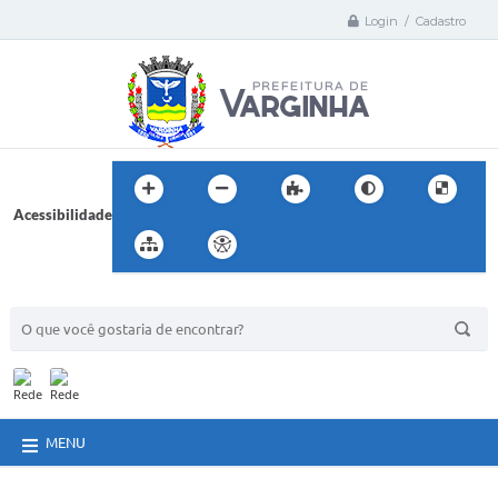
Login / Cadastro
Acessibilidade
BUSCA DO SITE:
MENU