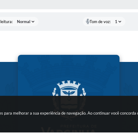
AS MÍDIAS
leitura:
Tom de voz:
kies para melhorar a sua experiência de navegação. Ao continuar você concorda