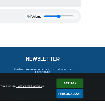
Volume
NEWSLETTER
Cadastre-se e receba informativos da
Prefeitura
ACEITAR
 com a nossa
Política de Cookies
e
PERSONALIZAR