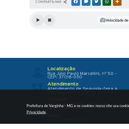
COMPARTILHAR
FACEBOOK
MESSENGER
TWITTER
WHATSAPP
OUTR
Velocidade de 
Localização
Rua Júlio Paulo Marcellini, nº 50 -
CEP: 37018-050
Atendimento
Atendimento de Segunda-feira a
Sexta-feira das 07h30 as 17h30
Contato
contato@varginha.mg.gov.br
Prefeitura de Varginha - MG e os cookies: nosso site usa coo
(35) 3690-2000
Privacidade
.
CNPJ
18.240.119/0001-05