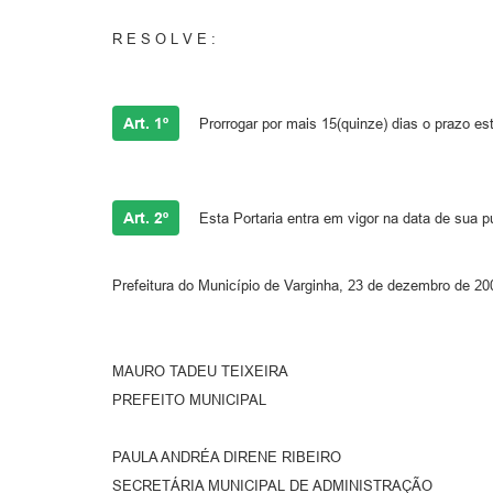
R E S O L V E :
Art. 1º
Prorrogar por mais 15(quinze) dias o prazo est
Art. 2º
Esta Portaria entra em vigor na data de sua p
Prefeitura do Município de Varginha, 23 de dezembro de 20
MAURO TADEU TEIXEIRA
PREFEITO MUNICIPAL
PAULA ANDRÉA DIRENE RIBEIRO
SECRETÁRIA MUNICIPAL DE ADMINISTRAÇÃO