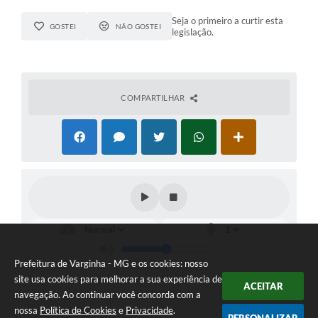
Seja o primeiro a curtir esta
GOSTEI
NÃO GOSTEI
legislação.
COMPARTILHAR
Prefeitura de Varginha - MG e os cookies: nosso
site usa cookies para melhorar a sua experiência de
ACEITAR
navegação. Ao continuar você concorda com a
nossa
Política de Cookies
e
Privacidade
.