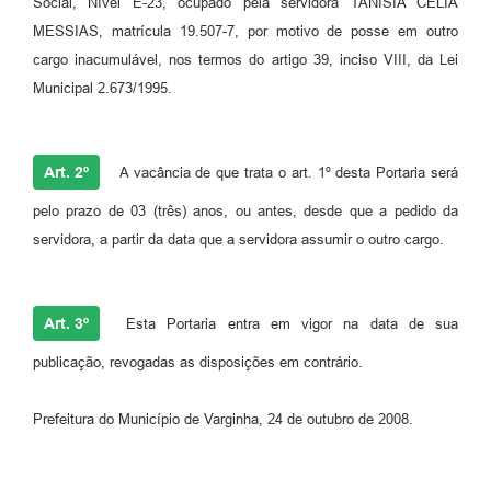
Social, Nível E-23, ocupado pela servidora TANÍSIA CÉLIA
MESSIAS, matrícula 19.507-7, por motivo de posse em outro
cargo inacumulável, nos termos do artigo 39, inciso VIII, da Lei
Municipal 2.673/1995.
Art. 2º
A vacância de que trata o art. 1º desta Portaria será
pelo prazo de 03 (três) anos, ou antes, desde que a pedido da
servidora, a partir da data que a servidora assumir o outro cargo.
Art. 3º
Esta Portaria entra em vigor na data de sua
publicação, revogadas as disposições em contrário.
Prefeitura do Município de Varginha, 24 de outubro de 2008.