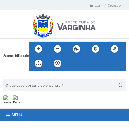
Login / Cadastro
Acessibilidade
BUSCA DO SITE:
MENU