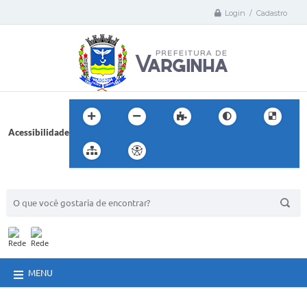
Login / Cadastro
Acessibilidade
BUSCA DO SITE:
MENU