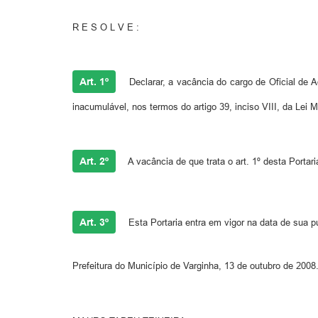
R E S O L V E :
Art. 1º
Declarar, a vacância do cargo de Oficial de
inacumulável, nos termos do artigo 39, inciso VIII, da Lei 
Art. 2º
A vacância de que trata o art. 1º desta Portari
Art. 3º
Esta Portaria entra em vigor na data de sua p
Prefeitura do Município de Varginha, 13 de outubro de 2008