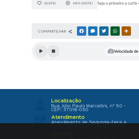
Seja o primeiro a curtir 
GOSTEI
NÃO GOSTEI
COMPARTILHAR
FACEBOOK
MESSENGER
TWITTER
WHATSAPP
OUTR
Velocidade de 
Localização
Rua Júlio Paulo Marcellini, nº 50 -
CEP: 37018-050
Atendimento
Atendimento de Segunda-feira a
Sexta-feira das 07h30 as 17h30
Contato