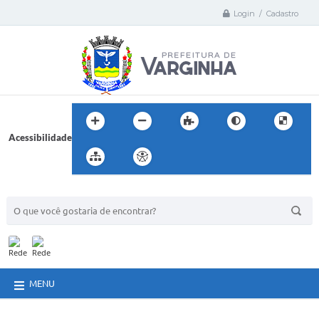
Login / Cadastro
Acessibilidade
BUSCA DO SITE:
MENU