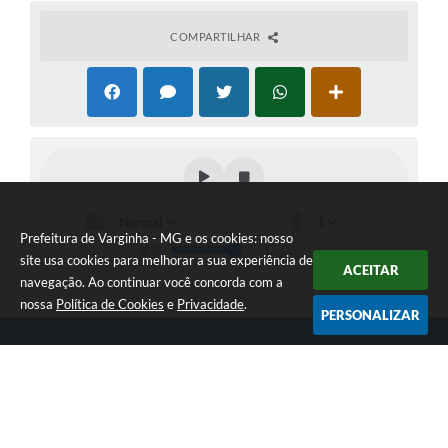
COMPARTILHAR
Prefeitura de Varginha - MG e os cookies: nosso
site usa cookies para melhorar a sua experiência de
ACEITAR
navegação. Ao continuar você concorda com a
nossa
Política de Cookies
e
Privacidade
.
PERSONALIZAR
Telefone: (35) 3690-2000
Endereço: Rua Júlio Paulo Marcellini, nº 50 | CEP: 37018-050
Atendimento de Segunda-feira a Sexta-feira das 07h30 as 17h30
CNPJ: 18.240.119/0001-05
Prefeitura de Varginha - MG