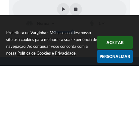
Prefeitura de Varginha - MG e os cookies: nosso
site usa cookies para melhorar a sua experiência de
ACEITAR
navegação. Ao continuar você concorda com a
nossa
Política de Cookies
e
Privacidade
.
PERSONALIZAR
Telefone: (35) 3690-2000
Endereço: Rua Júlio Paulo Marcellini, nº 50 | CEP: 37018-050
Atendimento de Segunda-feira a Sexta-feira das 07h30 as 17h30
CNPJ: 18.240.119/0001-05
Prefeitura de Varginha - MG
Versão do Sistema:
3.5.3 - 19/06/2026
Portal atualizado em:
07/08/2026 15:02
Dados Abertos
Copyright Instar - 2006-2026. Todos os direitos reservados -