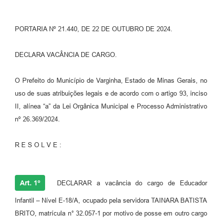
PORTARIA Nº 21.440, DE 22 DE OUTUBRO DE 2024.
DECLARA VACÂNCIA DE CARGO.
O Prefeito do Município de Varginha, Estado de Minas Gerais, no
uso de suas atribuições legais e de acordo com o artigo 93, inciso
II, alínea “a” da Lei Orgânica Municipal e Processo Administrativo
nº 26.369/2024.
R E S O L V E :
Art. 1º
DECLARAR a vacância do cargo de Educador
Infantil – Nível E-18/A, ocupado pela servidora TAINARA BATISTA
BRITO, matrícula n° 32.057-1 por motivo de posse em outro cargo