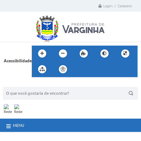
Login / Cadastro
Acessibilidade
BUSCA DO SITE:
MENU