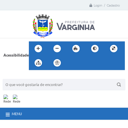
Login / Cadastro
Acessibilidade
BUSCA DO SITE:
MENU