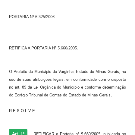
PORTARIA Nº 6.325/2006
RETIFICA A PORTARIA Nº 5.660/2005.
O Prefeito do Município de Varginha, Estado de Minas Gerais, no
uso de suas atribuições legais, em conformidade com o disposto
no art. 89 da Lei Orgânica do Município e conforme determinação
do Egrégio Tribunal de Contas do Estado de Minas Gerais,
R E S O L V E :
Art. 1º
RETIFICAR a Portaria nº 5.660/2005, publicada no