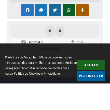
Prefeitura de Varginha - MG e os cookies: nosso
site usa cookies para melhorar a sua experiência de
ACEITAR
navegação. Ao continuar você concorda com a
nossa
Política de Cookies
e
Privacidade
.
PERSONALIZAR
Telefone: (35) 3690-2000
Endereço: Rua Júlio Paulo Marcellini, nº 50 | CEP: 37018-050
Atendimento de Segunda-feira a Sexta-feira das 07h30 as 17h30
CNPJ: 18.240.119/0001-05
Prefeitura de Varginha - MG