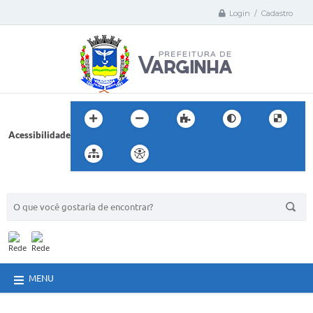
Login / Cadastro
Acessibilidade
BUSCA DO SITE:
MENU