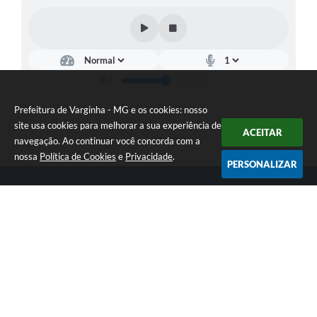
Prefeitura de Varginha - MG e os cookies: nosso
site usa cookies para melhorar a sua experiência de
ACEITAR
navegação. Ao continuar você concorda com a
nossa
Política de Cookies
e
Privacidade
.
PERSONALIZAR
Telefone: (35) 3690-2000
Endereço: Rua Júlio Paulo Marcellini, nº 50 | CEP: 37018-050
Atendimento de Segunda-feira a Sexta-feira das 07h30 as 17h30
CNPJ: 18.240.119/0001-05
Prefeitura de Varginha - MG
Versão do Sistema:
3.5.3 - 19/06/2026
Portal atualizado em:
07/08/2026 17:04
Dados Abertos