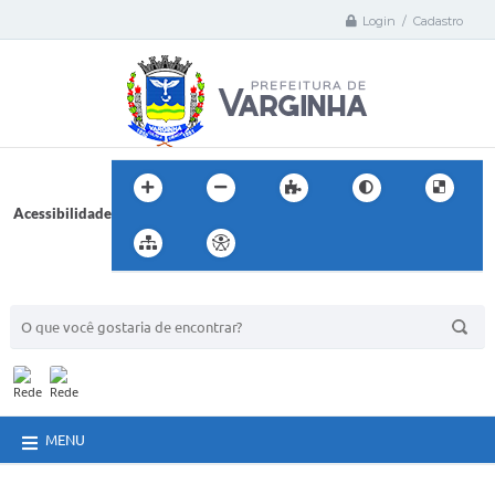
Login / Cadastro
Acessibilidade
BUSCA DO SITE:
MENU