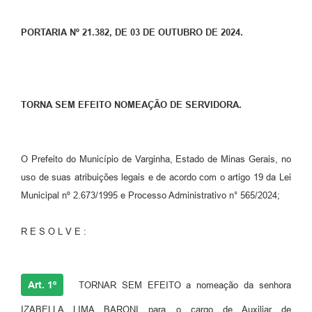
PORTARIA Nº 21.382, DE 03 DE OUTUBRO DE 2024.
TORNA SEM EFEITO NOMEAÇÃO DE SERVIDORA.
O Prefeito do Município de Varginha, Estado de Minas Gerais, no
uso de suas atribuições legais e de acordo com o artigo 19 da Lei
Municipal nº 2.673/1995 e Processo Administrativo n° 565/2024;
R E S O L V E :
Art. 1º
TORNAR SEM EFEITO a nomeação da senhora
IZABELLA LIMA BARONI para o cargo de Auxiliar de