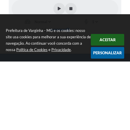
Prefeitura de Varginha - MG e os cookies: nosso
site usa cookies para melhorar a sua experiência de
ACEITAR
navegação. Ao continuar você concorda com a
nossa
Política de Cookies
e
Privacidade
.
PERSONALIZAR
Telefone: (35) 3690-2000
Endereço: Rua Júlio Paulo Marcellini, nº 50 | CEP: 37018-050
Atendimento de Segunda-feira a Sexta-feira das 07h30 as 17h30
CNPJ: 18.240.119/0001-05
Prefeitura de Varginha - MG
Versão do Sistema:
3.5.3 - 19/06/2026
Portal atualizado em:
07/08/2026 17:04
Dados Abertos
Copyright Instar - 2006-2026. Todos os direitos reservados -