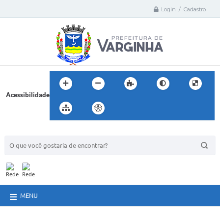
Login / Cadastro
Acessibilidade
BUSCA DO SITE:
MENU