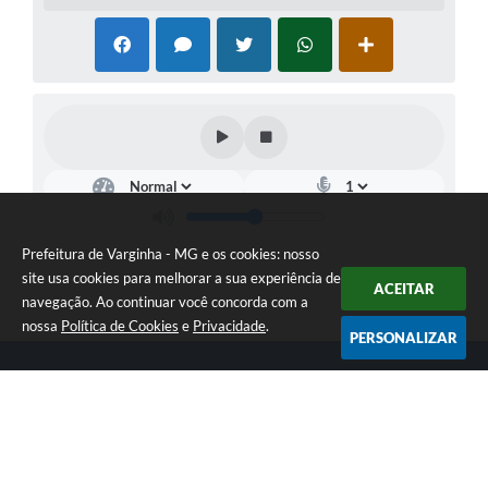
Prefeitura de Varginha - MG e os cookies: nosso
site usa cookies para melhorar a sua experiência de
ACEITAR
navegação. Ao continuar você concorda com a
nossa
Política de Cookies
e
Privacidade
.
PERSONALIZAR
Telefone: (35) 3690-2000
Endereço: Rua Júlio Paulo Marcellini, nº 50 | CEP: 37018-050
Atendimento de Segunda-feira a Sexta-feira das 07h30 as 17h30
CNPJ: 18.240.119/0001-05
Prefeitura de Varginha - MG