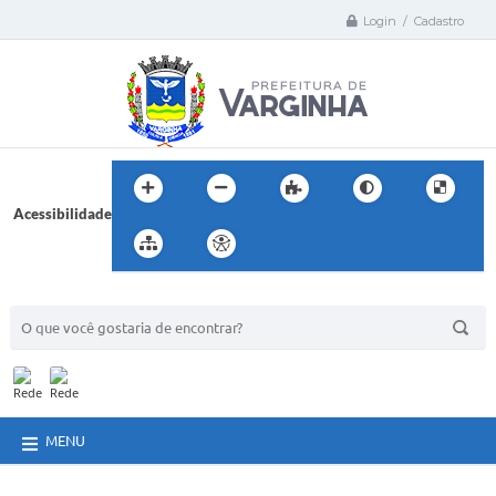
Login / Cadastro
Acessibilidade
BUSCA DO SITE:
MENU