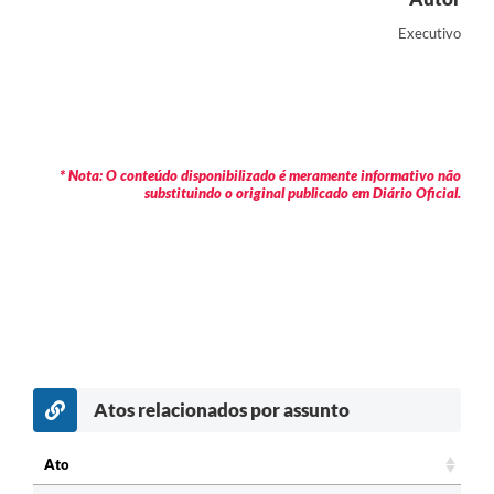
Executivo
* Nota: O conteúdo disponibilizado é meramente informativo não
substituindo o original publicado em Diário Oficial.
Atos relacionados por assunto
c
Ato