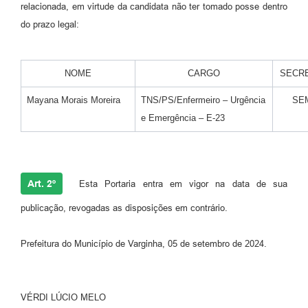
relacionada, em virtude da candidata não ter tomado posse dentro
do prazo legal:
NOME
CARGO
SECRE
Mayana Morais Moreira
TNS/PS/Enfermeiro – Urgência
SE
e Emergência – E-23
Art. 2º
Esta Portaria entra em vigor na data de sua
publicação, revogadas as disposições em contrário.
Prefeitura do Município de Varginha, 05 de setembro de 2024.
VÉRDI LÚCIO MELO