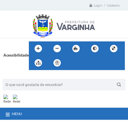
Login / Cadastro
Acessibilidade
BUSCA DO SITE:
MENU