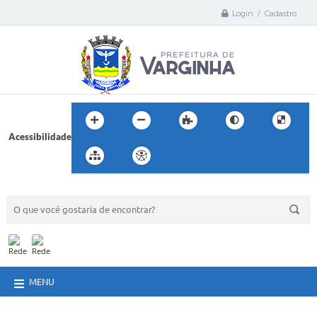
Login / Cadastro
Acessibilidade
BUSCA DO SITE:
MENU