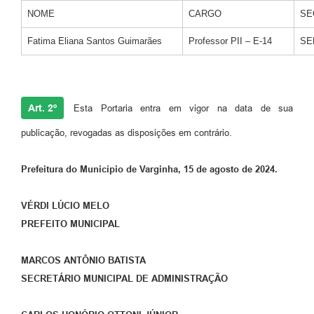
NOME
CARGO
SE
Fatima Eliana Santos Guimarães
Professor PII – E-14
SE
Art. 2º
Esta Portaria entra em vigor na data de sua
publicação, revogadas as disposições em contrário.
Prefeitura do Município de Varginha, 15 de agosto de 2024.
VÉRDI LÚCIO MELO
PREFEITO MUNICIPAL
MARCOS ANTÔNIO BATISTA
SECRETÁRIO MUNICIPAL DE ADMINISTRAÇÃO