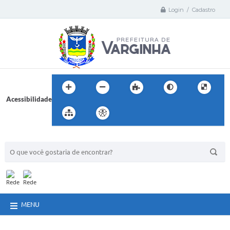
Login / Cadastro
Acessibilidade
BUSCA DO SITE:
MENU