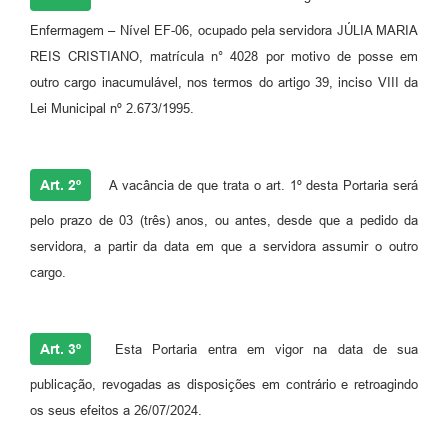
Enfermagem – Nível EF-06, ocupado pela servidora JÚLIA MARIA
REIS CRISTIANO, matrícula n° 4028 por motivo de posse em
outro cargo inacumulável, nos termos do artigo 39, inciso VIII da
Lei Municipal nº 2.673/1995.
Art. 2º
A vacância de que trata o art. 1º desta Portaria será
pelo prazo de 03 (três) anos, ou antes, desde que a pedido da
servidora, a partir da data em que a servidora assumir o outro
cargo.
Art. 3º
Esta Portaria entra em vigor na data de sua
publicação, revogadas as disposições em contrário e retroagindo
os seus efeitos a 26/07/2024.