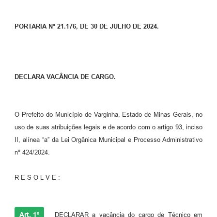
PORTARIA Nº 21.176, DE 30 DE JULHO DE 2024.
DECLARA VACÂNCIA DE CARGO.
O Prefeito do Município de Varginha, Estado de Minas Gerais, no
uso de suas atribuições legais e de acordo com o artigo 93, inciso
II, alínea “a” da Lei Orgânica Municipal e Processo Administrativo
nº 424/2024.
R E S O L V E :
Art. 1º
DECLARAR a vacância do cargo de Técnico em