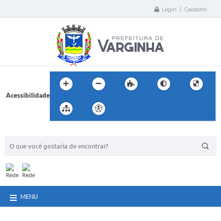
Login / Cadastro
Acessibilidade
BUSCA DO SITE:
MENU