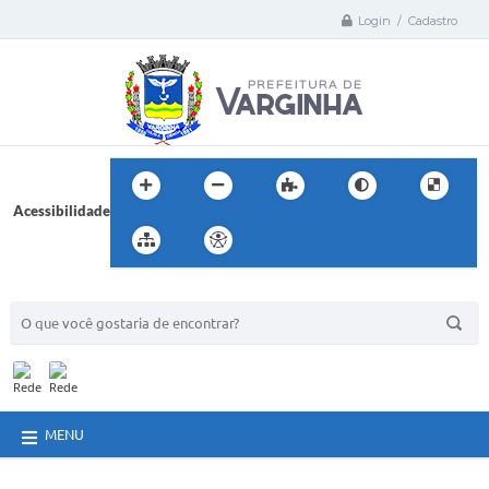
Login / Cadastro
Acessibilidade
BUSCA DO SITE:
MENU