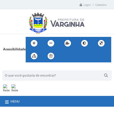
Login / Cadastro
Acessibilidade
BUSCA DO SITE:
MENU