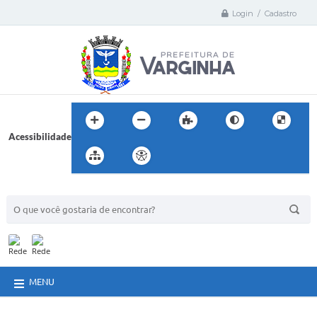
Login / Cadastro
Acessibilidade
BUSCA DO SITE:
MENU