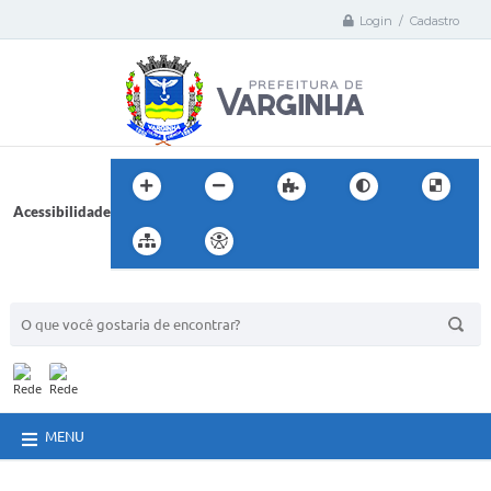
Login / Cadastro
Acessibilidade
BUSCA DO SITE:
MENU