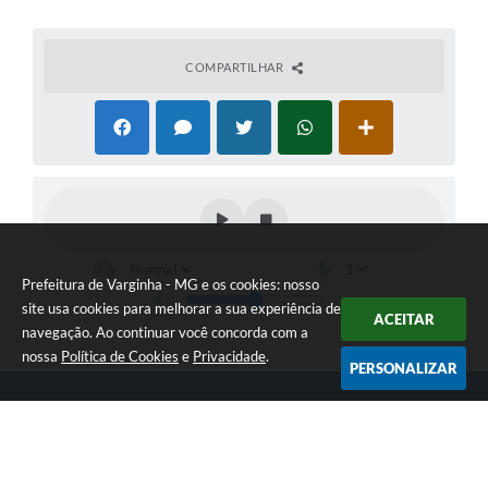
COMPARTILHAR
Prefeitura de Varginha - MG e os cookies: nosso
site usa cookies para melhorar a sua experiência de
ACEITAR
navegação. Ao continuar você concorda com a
nossa
Política de Cookies
e
Privacidade
.
PERSONALIZAR
Telefone: (35) 3690-2000
Endereço: Rua Júlio Paulo Marcellini, nº 50 | CEP: 37018-050
Atendimento de Segunda-feira a Sexta-feira das 07h30 as 17h30
CNPJ: 18.240.119/0001-05
Prefeitura de Varginha - MG