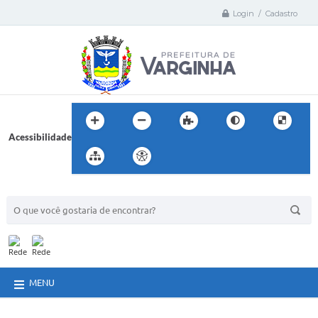
Login / Cadastro
Acessibilidade
BUSCA DO SITE:
MENU