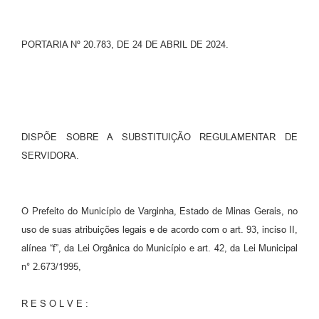
PORTARIA Nº 20.783, DE 24 DE ABRIL DE 2024.
DISPÕE SOBRE A SUBSTITUIÇÃO REGULAMENTAR DE
SERVIDORA.
O Prefeito do Município de Varginha, Estado de Minas Gerais, no
uso de suas atribuições legais e de acordo com o art. 93, inciso II,
alínea “f”, da Lei Orgânica do Município e art. 42, da Lei Municipal
n° 2.673/1995,
R E S O L V E :