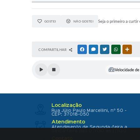
Seja o primeiro a curtir 
GOSTEI
NÃO GOSTEI
COMPARTILHAR
FACEBOOK
MESSENGER
TWITTER
WHATSAPP
OUTR
Velocidade de 
Localização
Rua Júlio Paulo Marcellini, nº 50 -
CEP: 37018-050
Atendimento
Atendimento de Segunda-feira a
Sexta-feira das 07h30 as 17h30
Contato