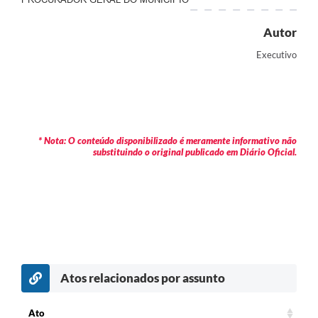
Autor
Executivo
* Nota: O conteúdo disponibilizado é meramente informativo não
substituindo o original publicado em Diário Oficial.
Atos relacionados por assunto
c
Ato