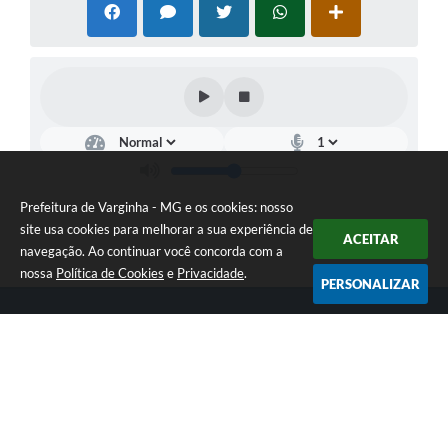
Prefeitura de Varginha - MG e os cookies: nosso
site usa cookies para melhorar a sua experiência de
ACEITAR
navegação. Ao continuar você concorda com a
nossa
Política de Cookies
e
Privacidade
.
PERSONALIZAR
Telefone: (35) 3690-2000
Endereço: Rua Júlio Paulo Marcellini, nº 50 | CEP: 37018-050
Atendimento de Segunda-feira a Sexta-feira das 07h30 as 17h30
CNPJ: 18.240.119/0001-05
Prefeitura de Varginha - MG
Versão do Sistema:
3.5.3 - 19/06/2026