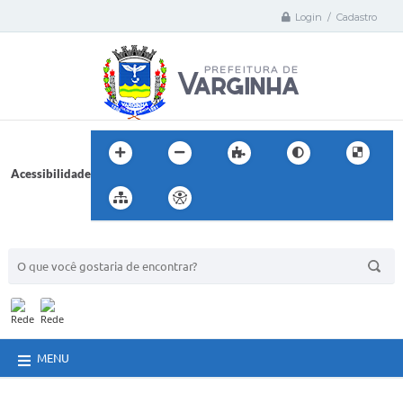
Login / Cadastro
Acessibilidade
BUSCA DO SITE:
MENU