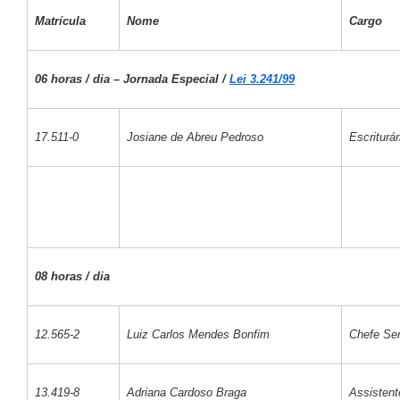
Matrícula
Nome
Cargo
06 horas / dia – Jornada Especial /
Lei 3.241/99
17.511-0
Josiane de Abreu Pedroso
Escriturár
08 horas / dia
12.565-2
Luiz Carlos Mendes Bonfim
Chefe Ser
13.419-8
Adriana Cardoso Braga
Assistent