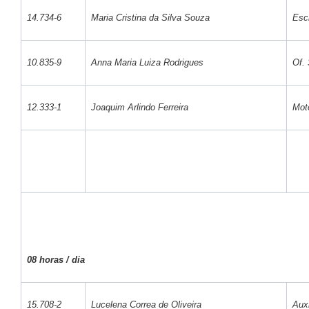
14.734-6
Maria Cristina da Silva Souza
Escr
10.835-9
Anna Maria Luiza Rodrigues
Of. 
12.333-1
Joaquim Arlindo Ferreira
Moto
08 horas / dia
15.708-2
Lucelena Correa de Oliveira
Auxi