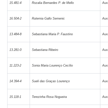
15.481-4
Rozalia Bernardes P. de Mello
Auxi
16.504-2
Ruternia Gallo Semenic
Auxi
13.484-8
Sebastiana Maria P. Faustino
Auxi
13.281-0
Sebastiana Ribeiro
Auxi
11.223-2
Sonia Maria Lourenço Cecílio
Auxi
14.394-4
Sueli das Graças Lourenço
Auxi
15.118-1
Terezinha Rosa Nogueira
Auxi