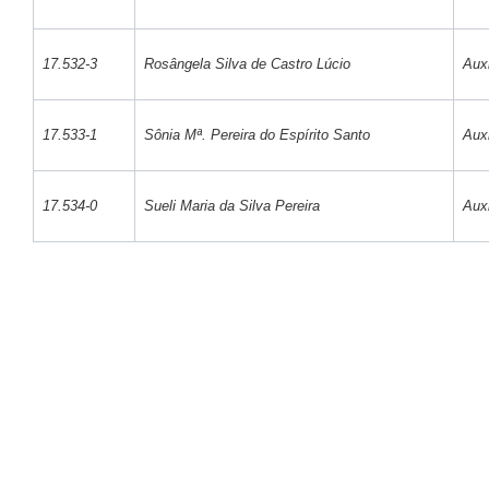
17.532-3
Rosângela Silva de Castro Lúcio
Auxi
17.533-1
Sônia Mª. Pereira do Espírito Santo
Auxi
17.534-0
Sueli Maria da Silva Pereira
Auxi