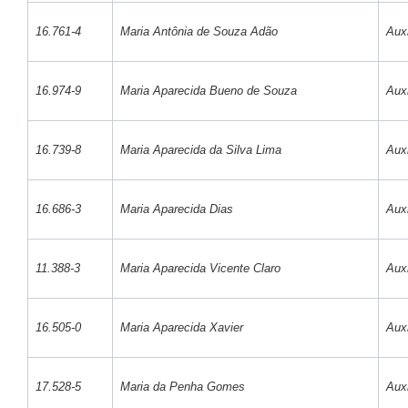
16.761-4
Maria Antônia de Souza Adão
Auxi
16.974-9
Maria Aparecida Bueno de Souza
Auxi
16.739-8
Maria Aparecida da Silva Lima
Auxi
16.686-3
Maria Aparecida Dias
Auxi
11.388-3
Maria Aparecida Vicente Claro
Auxi
16.505-0
Maria Aparecida Xavier
Auxi
17.528-5
Maria da Penha Gomes
Auxi