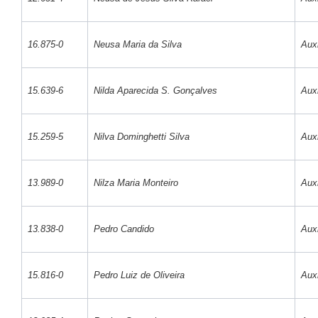
16.875-0
Neusa Maria da Silva
Auxi
15.639-6
Nilda Aparecida S. Gonçalves
Auxi
15.259-5
Nilva Dominghetti Silva
Auxi
13.989-0
Nilza Maria Monteiro
Auxi
13.838-0
Pedro Candido
Auxi
15.816-0
Pedro Luiz de Oliveira
Auxi