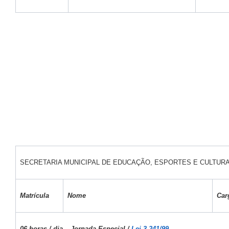
SECRETARIA MUNICIPAL DE EDUCAÇÃO, ESPORTES E CULTUR
Matrícula
Nome
Car
06 horas / dia – Jornada Especial /
Lei 3.241/99