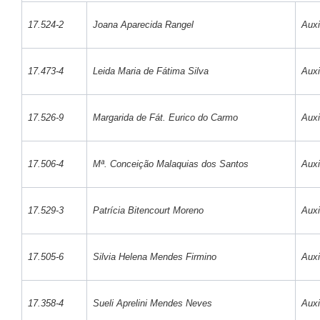
17.524-2
Joana Aparecida Rangel
Auxi
17.473-4
Leida Maria de Fátima Silva
Auxi
17.526-9
Margarida de Fát. Eurico do Carmo
Auxi
17.506-4
Mª. Conceição Malaquias dos Santos
Auxi
17.529-3
Patrícia Bitencourt Moreno
Auxi
17.505-6
Silvia Helena Mendes Firmino
Auxi
17.358-4
Sueli Aprelini Mendes Neves
Auxi