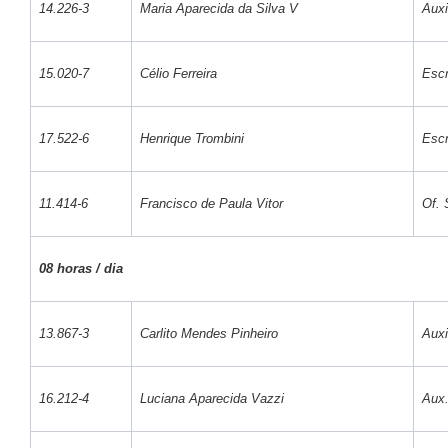
14.226-3
Maria Aparecida da Silva V
Auxi
15.020-7
Célio Ferreira
Escr
17.522-6
Henrique Trombini
Escr
11.414-6
Francisco de Paula Vitor
Of. 
08 horas / dia
13.867-3
Carlito Mendes Pinheiro
Auxi
16.212-4
Luciana Aparecida Vazzi
Aux.