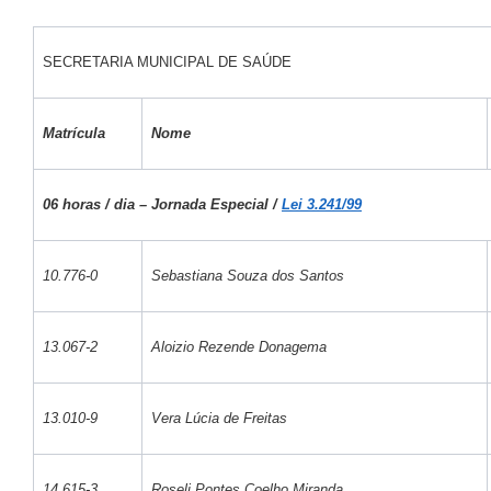
SECRETARIA MUNICIPAL DE SAÚDE
Matrícula
Nome
06 horas / dia – Jornada Especial /
Lei 3.241/99
10.776-0
Sebastiana Souza dos Santos
13.067-2
Aloizio Rezende Donagema
13.010-9
Vera Lúcia de Freitas
14.615-3
Roseli Pontes Coelho Miranda