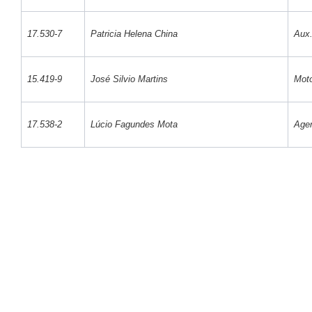
17.530-7
Patricia Helena China
Aux.
15.419-9
José Silvio Martins
Moto
17.538-2
Lúcio Fagundes Mota
Agen