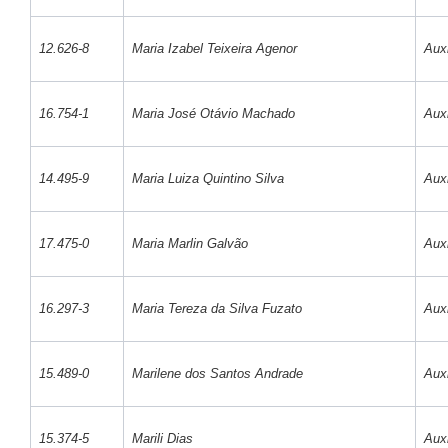
12.626-8
Maria Izabel Teixeira Agenor
Auxi
16.754-1
Maria José Otávio Machado
Auxi
14.495-9
Maria Luiza Quintino Silva
Auxi
17.475-0
Maria Marlin Galvão
Auxi
16.297-3
Maria Tereza da Silva Fuzato
Auxi
15.489-0
Marilene dos Santos Andrade
Auxi
15.374-5
Marili Dias
Auxi