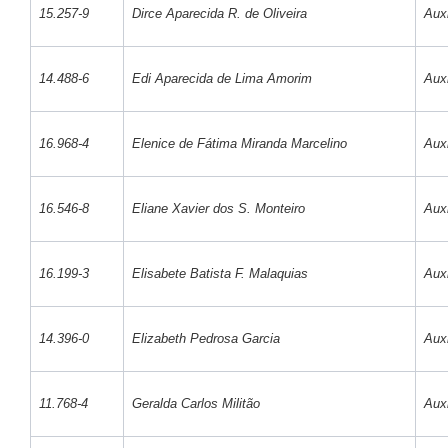
15.257-9
Dirce Aparecida R. de Oliveira
Auxi
14.488-6
Edi Aparecida de Lima Amorim
Auxi
16.968-4
Elenice de Fátima Miranda Marcelino
Auxi
16.546-8
Eliane Xavier dos S. Monteiro
Auxi
16.199-3
Elisabete Batista F. Malaquias
Auxi
14.396-0
Elizabeth Pedrosa Garcia
Auxi
11.768-4
Geralda Carlos Militão
Auxi