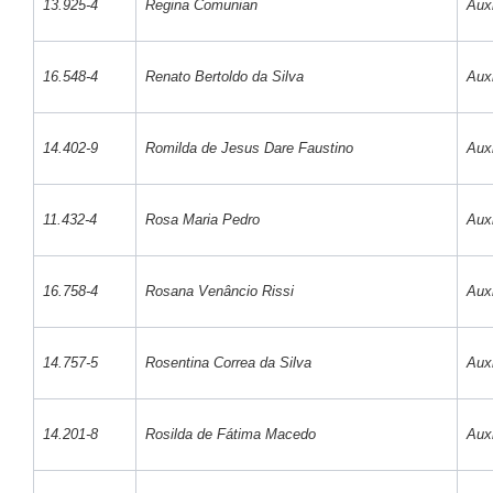
13.925-4
Regina Comunian
Auxi
16.548-4
Renato Bertoldo da Silva
Auxi
14.402-9
Romilda de Jesus Dare Faustino
Auxi
11.432-4
Rosa Maria Pedro
Auxi
16.758-4
Rosana Venâncio Rissi
Auxi
14.757-5
Rosentina Correa da Silva
Auxi
14.201-8
Rosilda de Fátima Macedo
Auxi