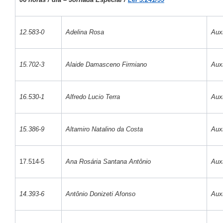
12.583-0
Adelina Rosa
Auxi
15.702-3
Alaide Damasceno Firmiano
Auxi
16.530-1
Alfredo Lucio Terra
Auxi
15.386-9
Altamiro Natalino da Costa
Auxi
17.514-5
Ana Rosária Santana Antônio
Auxi
14.393-6
Antônio Donizeti Afonso
Auxi