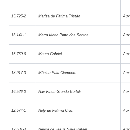
15.725-2
Mariza de Fátima Tristão
Auxi
16.141-1
Marta Maria Pinto dos Santos
Auxi
16.760-6
Mauro Gabriel
Auxi
13.917-3
Mônica Pala Clemente
Auxi
16.536-0
Nair Finoti Grande Bertoli
Auxi
12.574-1
Nely de Fátima Cruz
Auxi
12.631-4
Neusa de Jesus Silva Rafael
Auxi