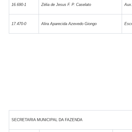
16.690-1
Zélia de Jesus F. P. Caselato
Aux.
17.470-0
Alira Aparecida Azevedo Giongo
Escr
SECRETARIA MUNICIPAL DA FAZENDA