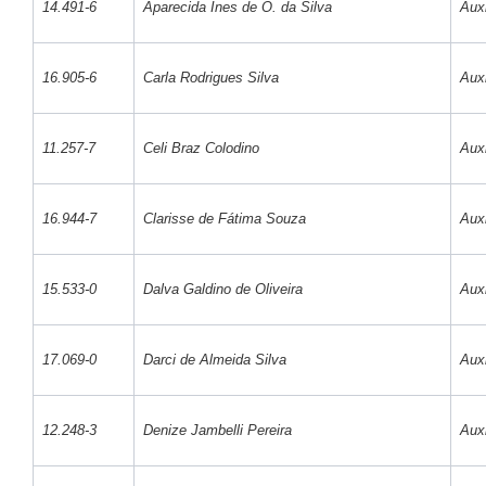
14.491-6
Aparecida Ines de O. da Silva
Auxi
16.905-6
Carla Rodrigues Silva
Auxi
11.257-7
Celi Braz Colodino
Auxi
16.944-7
Clarisse de Fátima Souza
Auxi
15.533-0
Dalva Galdino de Oliveira
Auxi
17.069-0
Darci de Almeida Silva
Auxi
12.248-3
Denize Jambelli Pereira
Auxi