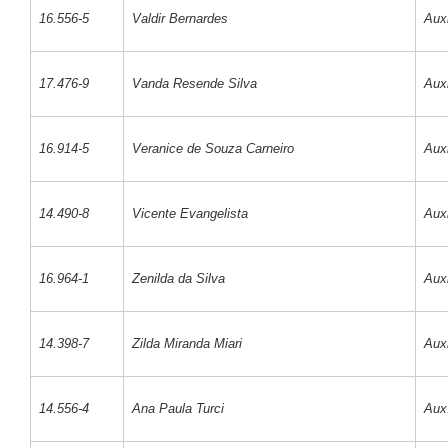
16.556-5
Valdir Bernardes
Auxi
17.476-9
Vanda Resende Silva
Auxi
16.914-5
Veranice de Souza Carneiro
Auxi
14.490-8
Vicente Evangelista
Auxi
16.964-1
Zenilda da Silva
Auxi
14.398-7
Zilda Miranda Miari
Auxi
14.556-4
Ana Paula Turci
Aux