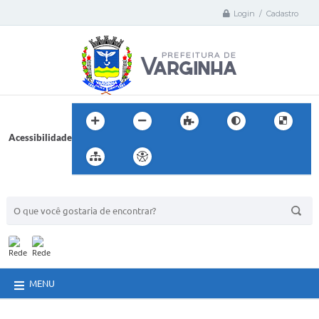
Login / Cadastro
Acessibilidade
BUSCA DO SITE:
MENU