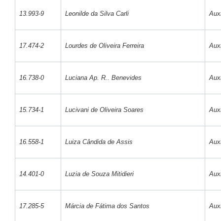
13.993-9
Leonilde da Silva Carli
Auxi
17.474-2
Lourdes de Oliveira Ferreira
Auxi
16.738-0
Luciana Ap. R.. Benevides
Auxi
15.734-1
Lucivani de Oliveira Soares
Auxi
16.558-1
Luiza Cândida de Assis
Auxi
14.401-0
Luzia de Souza Mitidieri
Auxi
17.285-5
Márcia de Fátima dos Santos
Auxi