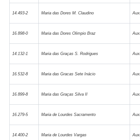
14.493-2
Maria das Dores M. Claudino
Auxi
16.898-0
Maria das Dores Olimpio Braz
Auxi
14.132-1
Maria das Graças S. Rodrigues
Auxi
16.532-8
Maria das Gracas Sete Inácio
Auxi
16.899-8
Maria das Graças Silva II
Auxi
16.279-5
Maria de Lourdes Sacramento
Auxi
14.400-2
Maria de Lourdes Vargas
Auxi