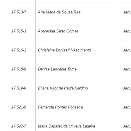
17.513-7
Ana Maria de Sousa Rita
Aux.
17.515-3
Aparecida Sarto Gomes
Aux.
17.516-1
Chrislaine Donizeti Nascimento
Aux.
17.518-8
Denise Leocádia Tomé
Aux.
17.519-6
Eliana Vitor de Paula Galdino
Aux.
17.521-8
Fernanda Pontes Fonseca
Aux.
17.527-7
Maria Daparecida Oliveira Ladeira
Aux.