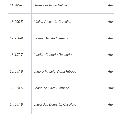
11.285-2
Helenisse Rosa Belizário
Auxi
16.900-5
Idalina Alves de Carvalho
Auxi
12.956-9
Iraides Batista Camargo
Auxi
16.197-7
Izaldite Conrado Rosendo
Auxi
16.697-9
Janete M. Lelo Viana Ribeiro
Auxi
12.538-5
Joana da Silva Firmiano
Auxi
14.397-9
Laura das Dores C. Caselato
Auxi