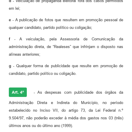
d -
Veiculação de propaganda eleitoral fora dos casos permitidos
em lei;
e -
A publicação de fotos que resultem em promoção pessoal de
qualquer candidato, partido político ou coligação;
f -
A veiculação, pela Assessoria de Comunicação da
administração direta, de “Realeses” que infrinjam o disposto nas
alíneas anteriores;
g -
Qualquer forma de publicidade que resulte em promoção de
candidato, partido político ou coligação.
Art. 4º
-
As despesas com publicidade dos órgãos da
Administração Direta e Indireta do Município, no período
estabelecido no Inciso VII, do artigo 73, da Lei Federal n.º
9.504/97, não poderão exceder à média dos gastos nos 03 (três)
últimos anos ou do último ano (1999).