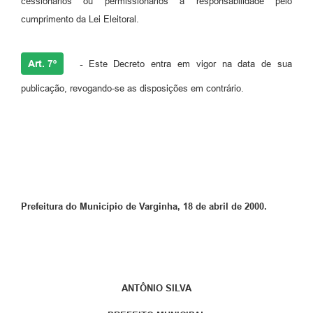
cessionários ou permissionários a responsabilidade pelo
cumprimento da Lei Eleitoral.
Art. 7º
-
Este Decreto entra em vigor na data de sua
publicação, revogando-se as disposições em contrário.
Prefeitura do Município de Varginha, 18 de abril de 2000.
ANTÔNIO SILVA