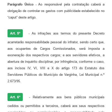
Parágrafo Único -
Ao responsável pela contratação caberá a
obrigação de controlar os gastos com publicidade estabelecido no
“caput” deste artigo.
Art. 5º
-
As infrações aos termos do presente Decreto
acarretarão responsabilidade pessoal do infrator, sendo certo que,
aos ocupantes de Cargos Comissionados, será imposta a
exoneração dos respectivos cargos; e aos servidores efetivos, a
abertura de inquérito disciplinar, por infringência, conforme o caso,
aos incisos IV, VI, VIII e X do artigo 173 do Estatuto dos
Servidores Públicos do Município de Varginha, Lei Municipal n.º
2.673/95.
Art. 6º
-
Relativamente aos bens públicos municipais
cedidos ou permitidos a terceiros, caberá aos seus respectivos