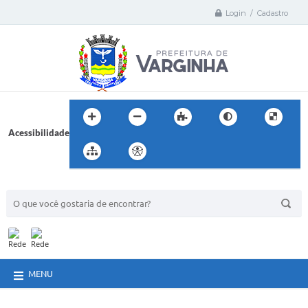
Login / Cadastro
Acessibilidade
BUSCA DO SITE:
MENU