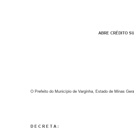
ABRE CRÉDITO S
O Prefeito do Município de Varginha, Estado de Minas Gera
D E C R E T A :