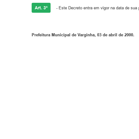
Art. 3º
-
Este Decreto entra em vigor na data de sua 
Prefeitura Municipal de Varginha, 03 de abril de 2000.