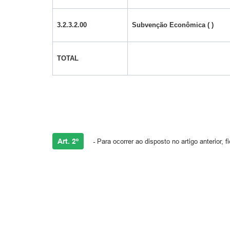
3.2.3.2.00
Subvenção Econômica ( )
TOTAL
Art. 2º
-
Para ocorrer ao disposto no artigo anterior,