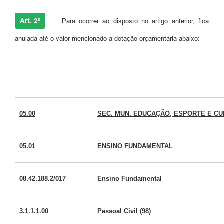
Art. 2º
-
Para ocorrer ao disposto no artigo anterior, fica
anulada até o valor mencionado a dotação orçamentária abaixo:
05.00
SEC. MUN. EDUCAÇÃO, ESPORTE E C
05.01
ENSINO FUNDAMENTAL
08.42.188.2/017
Ensino Fundamental
3.1.1.1.00
Pessoal Civil (98)