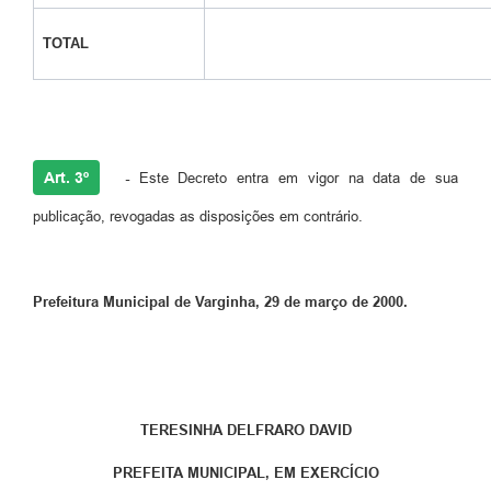
TOTAL
Art. 3º
-
Este Decreto entra em vigor na data de sua
publicação, revogadas as disposições em contrário.
Prefeitura Municipal de Varginha, 29 de março de 2000.
TERESINHA DELFRARO DAVID
PREFEITA MUNICIPAL, EM EXERCÍCIO