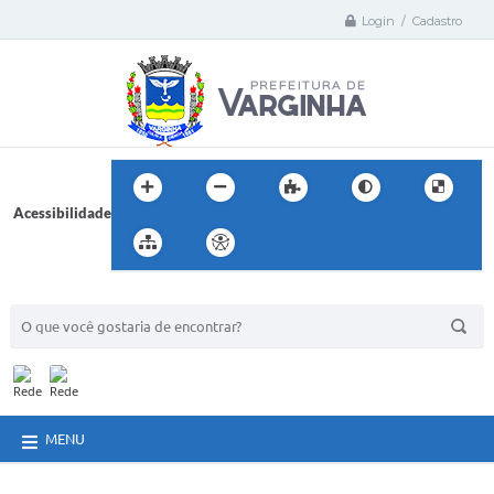
Login / Cadastro
Acessibilidade
BUSCA DO SITE:
MENU