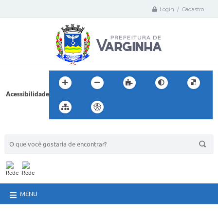
Login / Cadastro
Acessibilidade
BUSCA DO SITE:
MENU