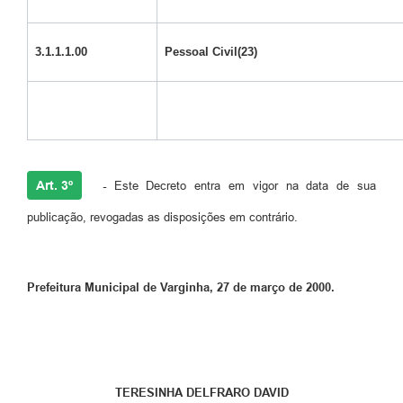
3.1.1.1.00
Pessoal Civil(23)
Art. 3º
-
Este Decreto entra em vigor na data de sua
publicação, revogadas as disposições em contrário.
Prefeitura Municipal de Varginha, 27 de março de 2000.
TERESINHA DELFRARO DAVID