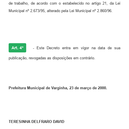
de trabalho, de acordo com o estabelecido no artigo 21, da Lei
Municipal nº 2.673/95, alterado pela Lei Municipal nº 2.860/96.
Art. 4º
-
Este Decreto entra em vigor na data de sua
publicação, revogadas as disposições em contrário.
Prefeitura Municipal de Varginha, 23 de março de 2000.
TERESINHA DELFRARO DAVID