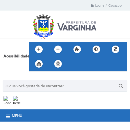
Login / Cadastro
Acessibilidade
BUSCA DO SITE:
MENU