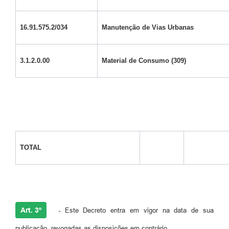
16.91.575.2/034
Manutenção de Vias Urbanas
3.1.2.0.00
Material de Consumo (309)
TOTAL
Art. 3º
-
Este Decreto entra em vigor na data de sua
publicação, revogadas as disposições em contrário.