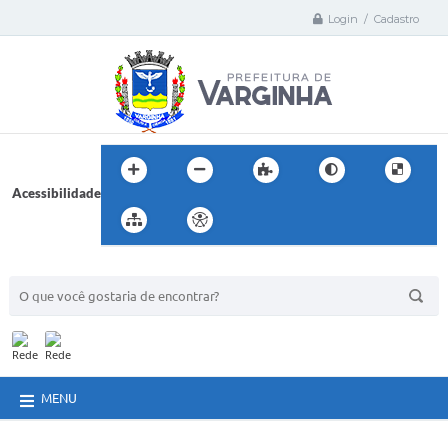
Login / Cadastro
Acessibilidade
BUSCA DO SITE:
MENU