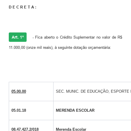
D E C R E T A :
Art. 1º
-
Fica aberto o Crédito Suplementar no valor de R$
11.000,00 (onze mil reais), à seguinte dotação orçamentária:
05.00.00
SEC. MUNIC. DE EDUCAÇÃO, ESPORTE 
05.01.18
MERENDA ESCOLAR
08.47.427.2/018
Merenda Escolar