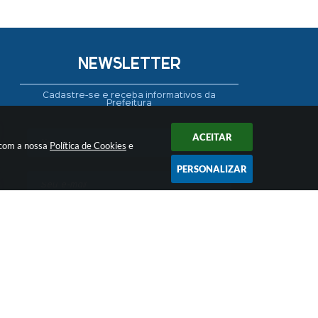
NEWSLETTER
Cadastre-se e receba informativos da
Prefeitura
ACEITAR
 com a nossa
Política de Cookies
e
PERSONALIZAR
CADASTRAR
 17:04