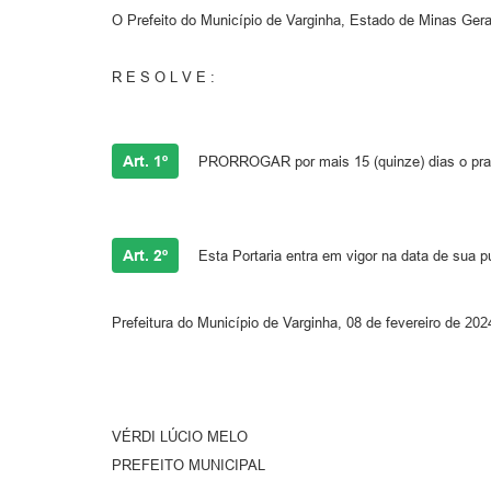
O Prefeito do Município de Varginha, Estado de Minas Gerai
R E S O L V E :
Art. 1º
PRORROGAR por mais 15 (quinze) dias o prazo
Art. 2º
Esta Portaria entra em vigor na data de sua pu
Prefeitura do Município de Varginha, 08 de fevereiro de 202
VÉRDI LÚCIO MELO
PREFEITO MUNICIPAL