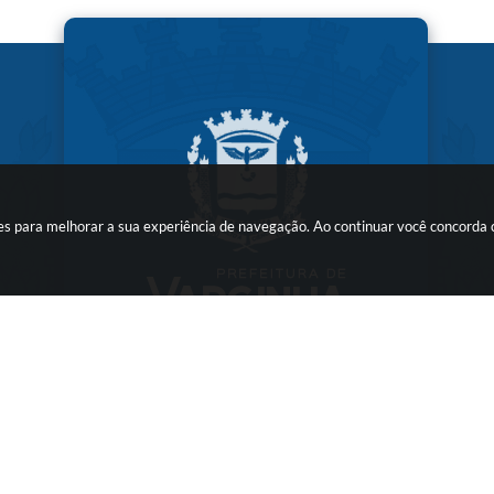
kies para melhorar a sua experiência de navegação. Ao continuar você concorda
ersão do Sistema:
3.5.3 - 19/06/2026
Portal atualizado em:
07/08/2026