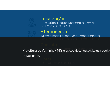
Localização
Rua Júlio Paulo Marcellini, nº 50 -
CEP: 37018-050
Atendimento
Atendimento de Segunda-feira a
Sexta-feira das 07h30 as 17h30
Contato
contato@varginha.mg.gov.br
Prefeitura de Varginha - MG e os cookies: nosso site usa coo
(35) 3690-2000
Privacidade
.
CNPJ
18.240.119/0001-05
V